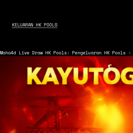
KELUARAN HK POOLS
Maha4d
Live Draw HK Pools: Pengeluaran HK Pools -