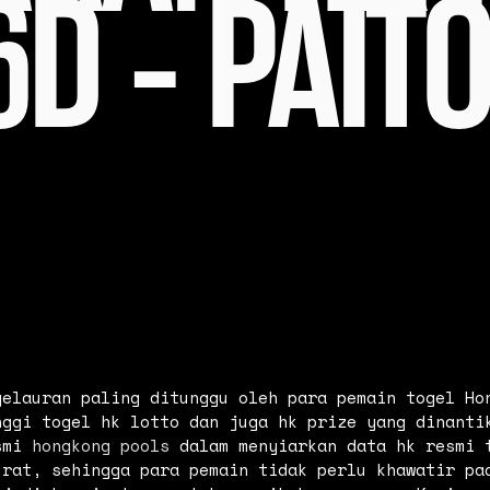
6D - PAIT
elauran paling ditunggu oleh para pemain togel Ho
nggi togel hk lotto dan juga hk prize yang dinanti
esmi
hongkong pools
dalam menyiarkan data hk resmi t
urat, sehingga para pemain tidak perlu khawatir pa