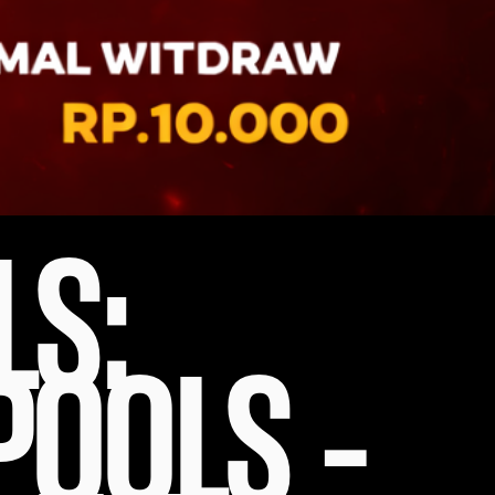
LS:
OOLS -